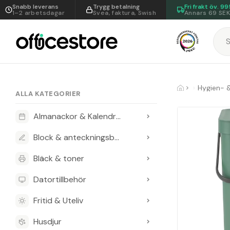
Snabb leverans
Trygg betalning
Fri frakt öv.
99
1–2 arbetsdagar
Svea, faktura, Swish
Annars 69 SE
Hygien- 
ALLA KATEGORIER
Almanackor & Kalendrar
Block & anteckningsböcker
Bläck & toner
Datortillbehör
Fritid & Uteliv
Husdjur