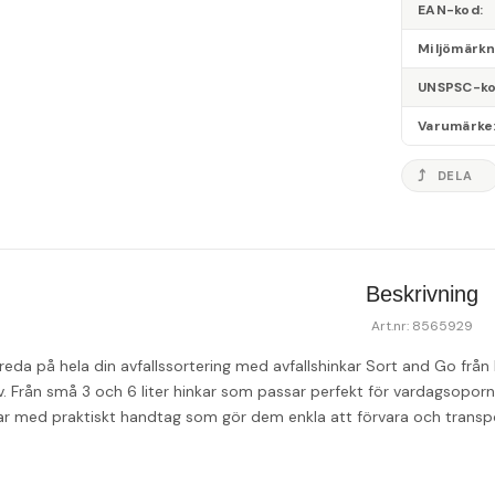
EAN-kod
Miljömärk
UNSPSC-k
Varumärke
DELA
Beskrivning
Art.nr: 8565929
eda på hela din avfallssortering med avfallshinkar Sort and Go från B
 Från små 3 och 6 liter hinkar som passar perfekt för vardagsoporna, ti
kar med praktiskt handtag som gör dem enkla att förvara och transp