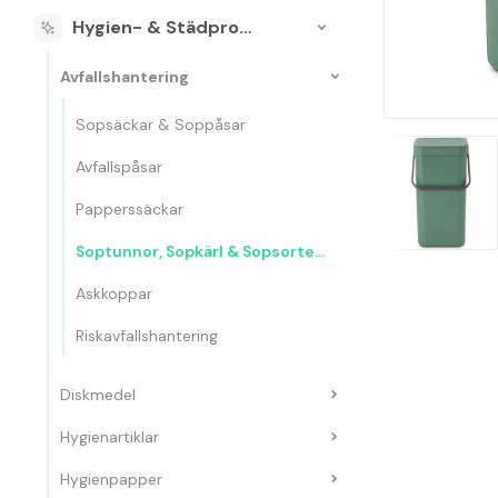
Hygien- & Städprodukter
Avfallshantering
Sopsäckar & Soppåsar
Avfallspåsar
Papperssäckar
Soptunnor, Sopkärl & Sopsorteringskärl
Askkoppar
Riskavfallshantering
Diskmedel
Hygienartiklar
Hygienpapper