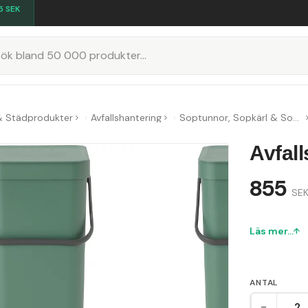
5
SEK
K
& Städprodukter
Avfallshantering
Soptunnor, Sopkärl & Sopsorteringskärl
Avfall
855
SEK
Läs mer...
ANTAL
-