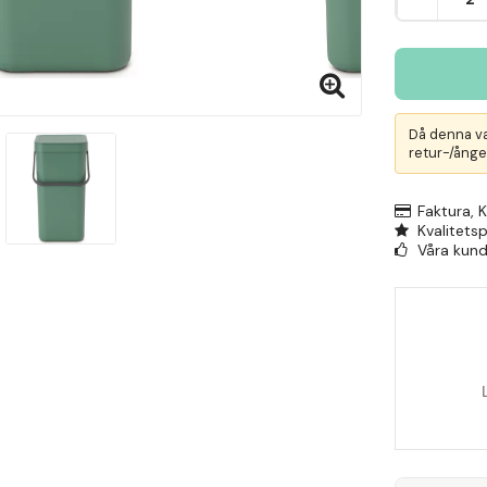
Då denna va
retur-/ånger
Faktura, 
Kvalitets
Våra kunde