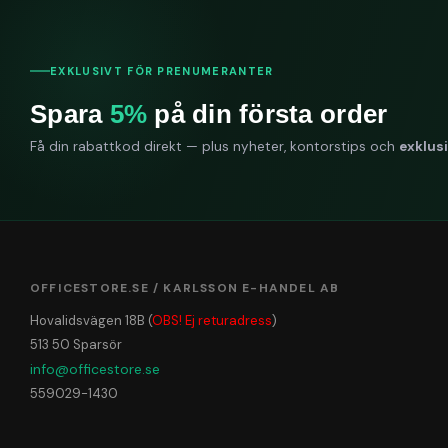
EXKLUSIVT FÖR PRENUMERANTER
Spara
5%
på din första order
Få din rabattkod direkt — plus nyheter, kontorstips och
exklus
OFFICESTORE.SE / KARLSSON E-HANDEL AB
Hovalidsvägen 18B (
OBS! Ej returadress
)
513 50 Sparsör
info@officestore.se
559029-1430