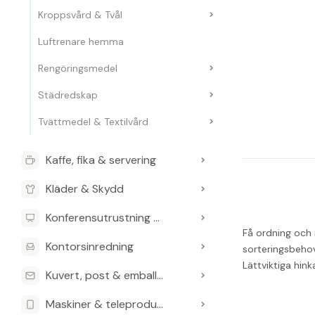
Kroppsvård & Tvål
Luftrenare hemma
Rengöringsmedel
Städredskap
Tvättmedel & Textilvård
Kaffe, fika & servering
Kläder & Skydd
Konferensutrustning & Presentationsutrustning
Få ordning och r
Kontorsinredning
sorteringsbehov.
Lättviktiga hin
Kuvert, post & emballage
Maskiner & teleprodukter