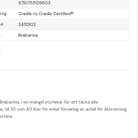
8710755129803
Cradle to Cradle Certified®
ning
24112102
od
Brabantia
rabantia, i en mängd storlekar för att täcka alla 
ll 25 och 40 liter för enkel förvaring av avfall för återvinning. 
ortera.