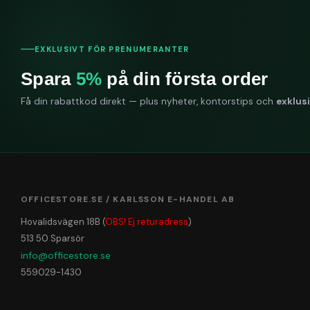
EXKLUSIVT FÖR PRENUMERANTER
Spara
5%
på din första order
Få din rabattkod direkt — plus nyheter, kontorstips och
exklus
OFFICESTORE.SE / KARLSSON E-HANDEL AB
Hovalidsvägen 18B (
OBS! Ej returadress
)
513 50 Sparsör
info@officestore.se
559029-1430