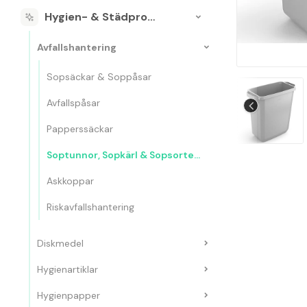
Hygien- & Städprodukter
Avfallshantering
Sopsäckar & Soppåsar
Avfallspåsar
Papperssäckar
Soptunnor, Sopkärl & Sopsorteringskärl
Askkoppar
Riskavfallshantering
Diskmedel
Hygienartiklar
Hygienpapper