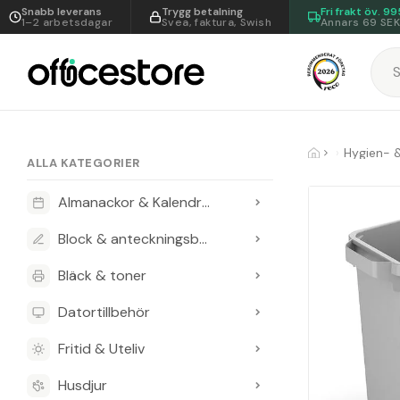
Snabb leverans
Trygg betalning
Fri frakt öv.
99
1–2 arbetsdagar
Svea, faktura, Swish
Annars 69 SE
Hygien- 
ALLA KATEGORIER
Almanackor & Kalendrar
Block & anteckningsböcker
Bläck & toner
Datortillbehör
Fritid & Uteliv
Husdjur