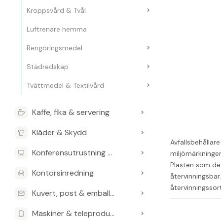
Kroppsvård & Tvål
Luftrenare hemma
Rengöringsmedel
Städredskap
Tvättmedel & Textilvård
Kaffe, fika & servering
Kläder & Skydd
Avfallsbehållare
Konferensutrustning & Presentationsutrustning
miljömärkningen
Plasten som det
Kontorsinredning
återvinningsba
återvinningssor
Kuvert, post & emballage
på plats via sk
600 x 590 (ink
Maskiner & teleprodukter