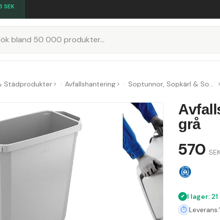
5
SEK
K
& Städprodukter
Avfallshantering
Soptunnor, Sopkärl & Sopsorteringskärl
Avfal
grå
570
SEK
I lager: 21
Leverans: