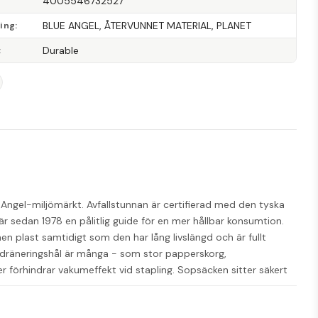
4005546732527
BLUE ANGEL, ÅTERVUNNET MATERIAL, PLANET
ning
Durable
e Angel-miljömärkt. Avfallstunnan är certifierad med den tyska 
 sedan 1978 en pålitlig guide för en mer hållbar konsumtion. 
n plast samtidigt som den har lång livslängd och är fullt 
räneringshål är många - som stor papperskorg, 
r förhindrar vakumeffekt vid stapling. Sopsäcken sitter säkert 
 Komplettera med greppvänligt passande lock. - Mått (HxBxD): 
t - Blue Angel