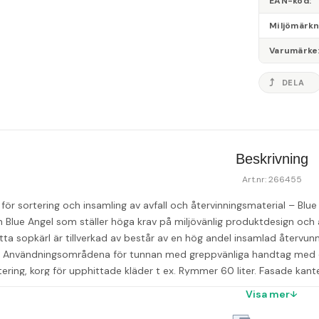
EAN-kod
Miljömärk
Varumärke
DELA
Beskrivning
Art.nr: 266455
 för sortering och insamling av avfall och återvinningsmaterial – Blu
 Blue Angel som ställer höga krav på miljövänlig produktdesign och är
ta sopkärl är tillverkad av består av en hög andel insamlad återvunne
r. Användningsområdena för tunnan med greppvänliga handtag med d
tering, korg för upphittade kläder t ex. Rymmer 60 liter. Fasade kante
åror i hörnen. Undersida med greppurtag förenklar lyft och tömning.
Visa mer
l handtag) x 280mm - Material: 80% återvunnen post-consumer plas