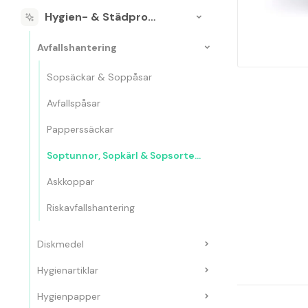
Hygien- & Städprodukter
Avfallshantering
Sopsäckar & Soppåsar
Avfallspåsar
Papperssäckar
Soptunnor, Sopkärl & Sopsorteringskärl
Askkoppar
Riskavfallshantering
Diskmedel
Hygienartiklar
Hygienpapper