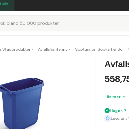
5
SEK
K
& Städprodukter
Avfallshantering
Soptunnor, Sopkärl & Sopsorteringskärl
Avfal
558,7
Läs mer...
I lager: 7
Leverans: