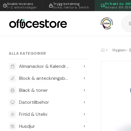
Snabb leverans
Trygg betalning
Fri frakt öv.
99
1–2 arbetsdagar
Svea, faktura, Swish
Annars 69 SE
Hygien- 
ALLA KATEGORIER
Almanackor & Kalendrar
Block & anteckningsböcker
Bläck & toner
Datortillbehör
Fritid & Uteliv
Husdjur