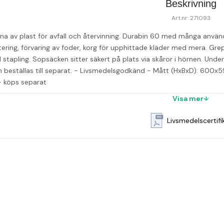
Beskrivning
Art.nr: 271093
na av plast för avfall och återvinning. Durabin 60 med många använd
tering, förvaring av foder, korg för upphittade kläder med mera. Gre
 stapling. Sopsäcken sitter säkert på plats via skåror i hörnen. Und
kan beställas till separat. - Livsmedelsgodkänd - Mått (HxBxD): 600
 - köps separat
Visa mer
Livsmedelscertifi