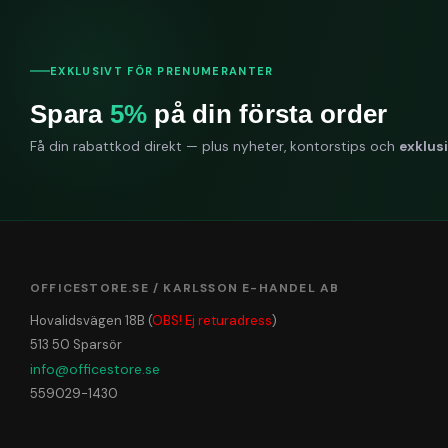
EXKLUSIVT FÖR PRENUMERANTER
Spara
5%
på din första order
Få din rabattkod direkt — plus nyheter, kontorstips och
exklus
OFFICESTORE.SE / KARLSSON E-HANDEL AB
Hovalidsvägen 18B (
OBS! Ej returadress
)
513 50 Sparsör
info@officestore.se
559029-1430