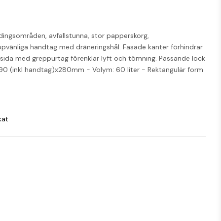
ingsområden, avfallstunna, stor papperskorg, 
ppvänliga handtag med dräneringshål. Fasade kanter förhindrar 
ersida med greppurtag förenklar lyft och tömning. Passande lock 
x590 (inkl handtag)x280mm - Volym: 60 liter - Rektangulär form 
kat