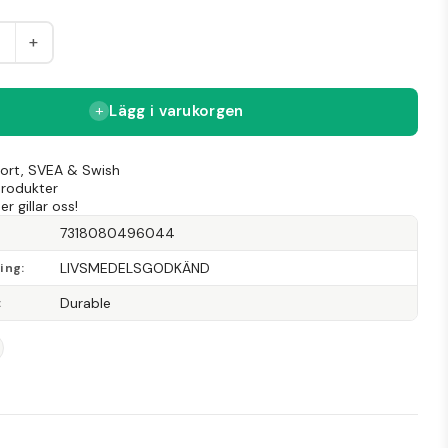
+
Lägg i varukorgen
Kort, SVEA & Swish
produkter
r gillar oss!
7318080496044
LIVSMEDELSGODKÄND
ning
Durable