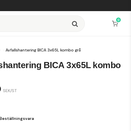
0
Avfallshantering BICA 3x65L kombo grå
lshantering BICA 3x65L kombo
0
SEK/ST
Beställningsvara