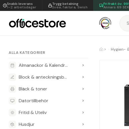
Snabb leverans
Trygg betalning
Fri frakt öv.
99
1–2 arbetsdagar
Svea, faktura, Swish
Annars 69 SE
Hygien- 
ALLA KATEGORIER
Almanackor & Kalendrar
Block & anteckningsböcker
Bläck & toner
Datortillbehör
Fritid & Uteliv
Husdjur