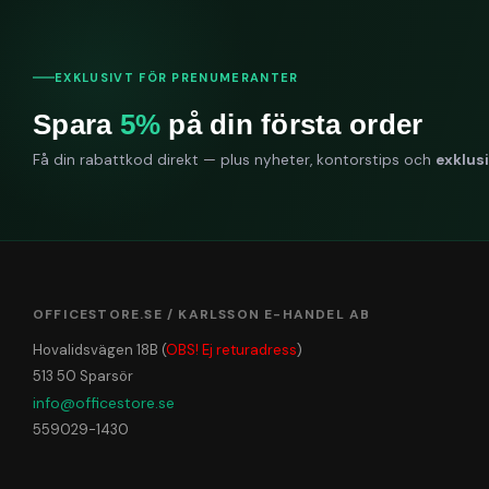
EXKLUSIVT FÖR PRENUMERANTER
Spara
5%
på din första order
Få din rabattkod direkt — plus nyheter, kontorstips och
exklus
OFFICESTORE.SE / KARLSSON E-HANDEL AB
Hovalidsvägen 18B (
OBS! Ej returadress
)
513 50 Sparsör
info@officestore.se
559029-1430