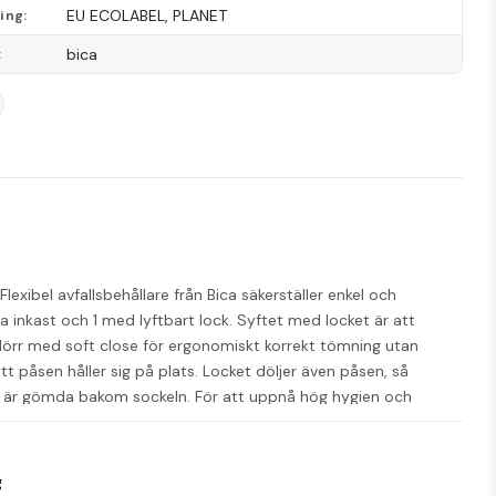
EU ECOLABEL, PLANET
ning
bica
lexibel avfallsbehållare från Bica säkerställer enkel och 
 inkast och 1 med lyftbart lock. Syftet med locket är att 
dörr med soft close för ergonomiskt korrekt tömning utan 
t påsen håller sig på plats. Locket döljer även påsen, så 
som är gömda bakom sockeln. För att uppnå hög hygien och 
i Bica Series S30 kan anpassas och kombineras efter behov med 
 - Färg: antracit - Material: stål - Kapacitet: 3 x 65 liter - 
mmer: DK/049/064
g