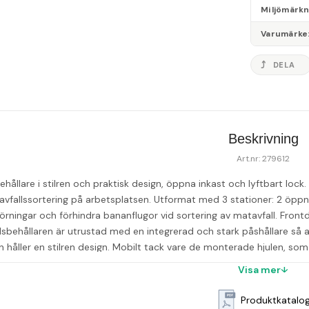
Miljömärk
Varumärke
DELA
Beskrivning
Art.nr: 279612
ehållare i stilren och praktisk design, öppna inkast och lyftbart lock. F
avfallssortering på arbetsplatsen. Utformat med 3 stationer: 2 öppna
örningar och förhindra bananflugor vid sortering av matavfall. Front
llsbehållaren är utrustad med en integrerad och stark påshållare så at
en håller en stilren design. Mobilt tack vare de monterade hjulen, 
åll är avfallsbehållaren gjord av pulverlackerat stål. Alla modeller 
Visa mer
lla magneter. - Mått (H×B×D): 85 x 89,3 × 30cm - Mått inkast: 19 x 19cm
4kg - Bica Modell 873 - Piktogram ingår ej - EU Ecolabel licensnu
Produktkatalo