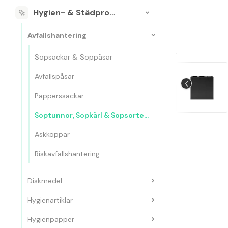
Hygien- & Städprodukter
Avfallshantering
Sopsäckar & Soppåsar
Avfallspåsar
Papperssäckar
Soptunnor, Sopkärl & Sopsorteringskärl
Askkoppar
Riskavfallshantering
Diskmedel
Hygienartiklar
Hygienpapper