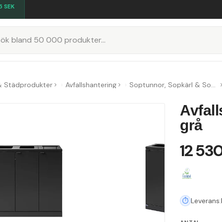
5
SEK
K
& Städprodukter
Avfallshantering
Soptunnor, Sopkärl & Sopsorteringskärl
Avfal
grå
12 53
Leverans: