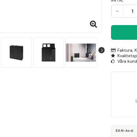
ANTAL
-
Faktura, 
Kvalitets
Våra kunde
EAN-kod