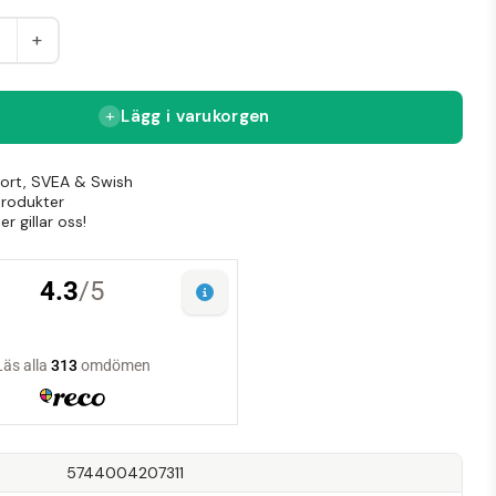
+
Lägg i varukorgen
Kort, SVEA & Swish
produkter
r gillar oss!
5744004207311