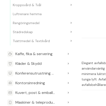
Kroppsvård & Tvål
Luftrenare hemma
Rengöringsmedel
Städredskap
Tvättmedel & Textilvård
Kaffe, fika & servering
Elegant avfallsb
Kläder & Skydd
användarvänlig 
Konferensutrustning & Presentationsutrustning
minimera luktst
tunga lyft. Avfa
Kontorsinredning
avfallsbehållar
minimalt underh
Kuvert, post & emballage
hjälp av kraftfu
Nettovikt: 42,9
Maskiner & teleprodukter