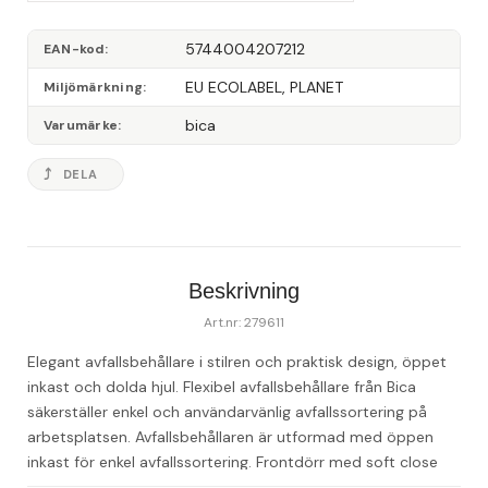
5744004207212
EAN-kod
EU ECOLABEL, PLANET
Miljömärkning
bica
Varumärke
DELA
Beskrivning
Art.nr: 279611
Elegant avfallsbehållare i stilren och praktisk design, öppet 
inkast och dolda hjul. Flexibel avfallsbehållare från Bica 
säkerställer enkel och användarvänlig avfallssortering på 
arbetsplatsen. Avfallsbehållaren är utformad med öppen 
inkast för enkel avfallssortering. Frontdörr med soft close 
för ergonomiskt korrekt tömning utan tunga lyft. 