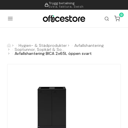
Trygg betalning
995
Svea, faktura, Swish
0
Hygien- & Städprodukter
Avfallshantering
Soptunnor, Sopkärl & Sopsorteringskärl
Avfallshantering BICA 2x65L öppen svart